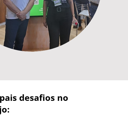
ipais desafios no
o: