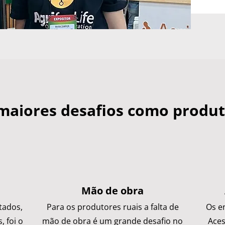
maiores desafios como produt
Mão de obra
tados,
Para os produtores ruais a falta de
Os e
, foi o
mão de obra é um grande desafio no
Aces