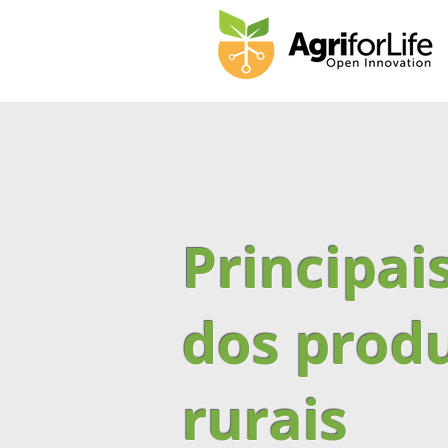
Principai
dos prod
rurais